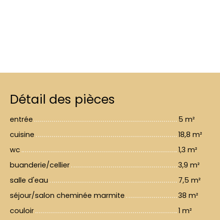
Détail des pièces
entrée
5 m²
cuisine
18,8 m²
wc
1,3 m²
buanderie/cellier
3,9 m²
salle d'eau
7,5 m²
séjour/salon cheminée marmite
38 m²
couloir
1 m²