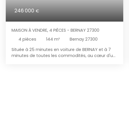
246 000
€
MAISON À VENDRE, 4 PIÈCES - BERNAY 27300
4
pièces
144
m²
Bernay 27300
Située à 25 minutes en voiture de BERNAY et à 7
minutes de toutes les commodités, au cœur d'un
bel environnement. Cette maison de très bonne
construction est édifiée sur un magnifique terrain
de 8 310 m². Elle se compose, au rez-de-chaussée
d'une entrée, une cuisine, une spacieuse
buanderie, une salle d'eau avec WC, une belle
chambre ainsi que d'un vaste séjour avec insert. À
l'étage, vous découvrirez une très grande
chambre d'environ 40 m², un débarras, une salle
de bains avec WC et une troisième chambre
équipée de placards. À l'extérieur, le terrain est
complété par une dépendance normande, un
chalet aménagé. Huisseries en double vitrage,