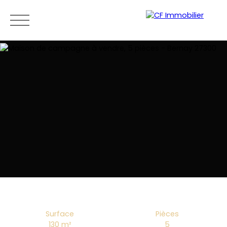
Menu
Estimation
Surface
Pièces
130
m²
5