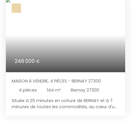
246 000
€
MAISON À VENDRE, 4 PIÈCES - BERNAY 27300
4
pièces
144
m²
Bernay 27300
Située à 25 minutes en voiture de BERNAY et à 7
minutes de toutes les commodités, au cœur d'un
bel environnement. Cette maison de très bonne
construction est édifiée sur un magnifique terrain
de 8 310 m². Elle se compose, au rez-de-chaussée