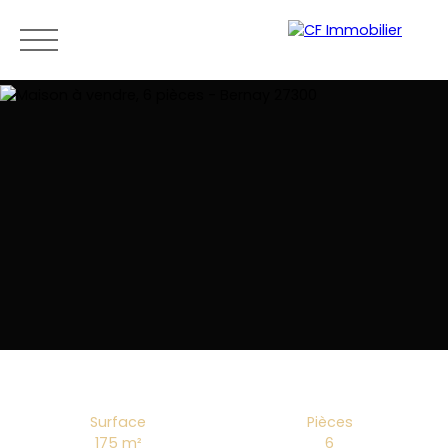
Menu
Estimation
Surface
Pièces
175
m²
6