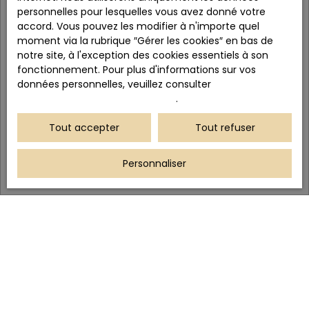
personnelles pour lesquelles vous avez donné votre
accord. Vous pouvez les modifier à n'importe quel
moment via la rubrique ″Gérer les cookies″ en bas de
notre site, à l'exception des cookies essentiels à son
fonctionnement. Pour plus d'informations sur vos
données personnelles, veuillez consulter
notre politique de confidentialité
.
Tout accepter
Tout refuser
Personnaliser
Blog
Notre actualité
|
Conseils pour vendre
Vendre sa maison à Bernay : Une stratégie sur
mesure pour une vente réussie