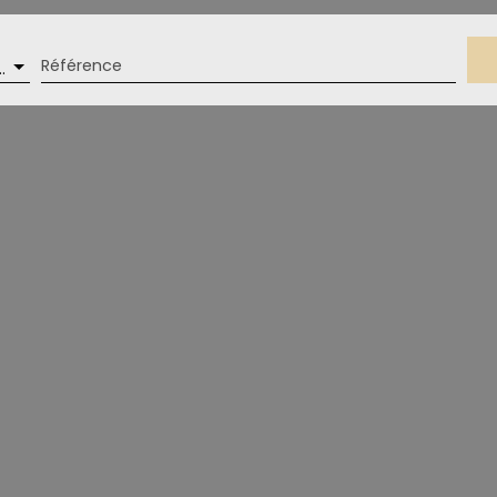
Référence
ocal professionnel, Immobilier Pro, Local industriel